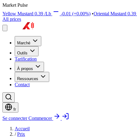
Market Pulse
Yellow Mustard
0.39
/Lb
-0.01
(+0.00%)
•
Oriental Mustard
0.3
All prices
Marché
Outils
Tarification
À propos
Ressources
Contact
fr
Se connecter
Commencer
Accueil
/
Prix