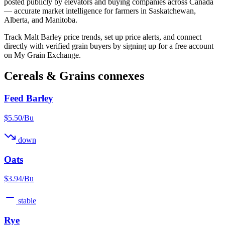
posted publicly by elevators and buying companies across Canada
— accurate market intelligence for farmers in Saskatchewan,
Alberta, and Manitoba.
Track Malt Barley price trends, set up price alerts, and connect
directly with verified grain buyers by signing up for a free account
on My Grain Exchange.
Cereals & Grains connexes
Feed Barley
$5.50/Bu
down
Oats
$3.94/Bu
stable
Rye