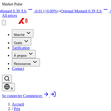
Market Pulse
rd
0.39
/Lb
-0.01
(+0.00%)
•
Oriental Mustard
0.39
/Lb
+0.01
All prices
Marché
Outils
Tarification
À propos
Ressources
Contact
fr
Se connecter
Commencer
Accueil
/
Prix