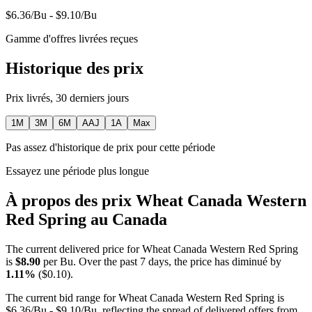
$6.36/Bu - $9.10/Bu
Gamme d'offres livrées reçues
Historique des prix
Prix livrés, 30 derniers jours
1M
3M
6M
AAJ
1A
Max
Pas assez d'historique de prix pour cette période
Essayez une période plus longue
À propos des prix Wheat Canada Western
Red Spring au Canada
The current delivered price for Wheat Canada Western Red Spring
is
$8.90
per Bu. Over the past 7 days, the price has diminué by
1.11%
($0.10).
The current bid range for Wheat Canada Western Red Spring is
$6.36/Bu - $9.10/Bu, reflecting the spread of delivered offers from